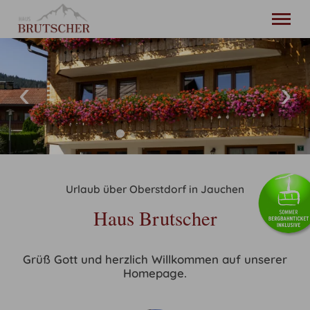
20. bis 27. August
2 Erwachsene
Startseite
Ferienwohnung
Oberstdorf
Lage & Anreise
Urlaub über Oberstdorf in Jauchen
Kontakt
Haus Brutscher
Deutsch
Tel.
+49 8322 987 035
Grüß Gott und herzlich Willkommen auf unserer
Homepage.