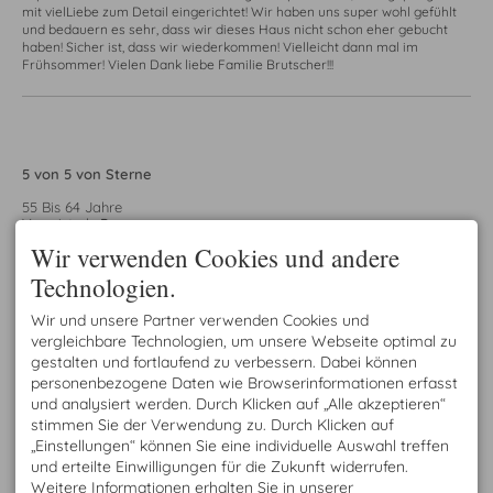
mit vielLiebe zum Detail eingerichtet! Wir haben uns super wohl gefühlt
und bedauern es sehr, dass wir dieses Haus nicht schon eher gebucht
haben! Sicher ist, dass wir wiederkommen! Vielleicht dann mal im
Frühsommer! Vielen Dank liebe Familie Brutscher!!!
5 von 5 von Sterne
55 Bis 64 Jahre
Verreist als
Paar
für
4-6 Tage
Wir verwenden Cookies und andere
Herbst 2024
Technologien.
Tolle Windertage im Haus Brutscher !!!
am 22.01.2025
Wir haben tolle Wintertage im Haus Brutscher verbracht. Die
Wir und unsere Partner verwenden Cookies und
Ferienwohnung Bergblick ist sehr liebevoll und sehr schön eingerichtet.
vergleichbare Technologien, um unsere Webseite optimal zu
Sehr zu erwähnen ist die Couch ! Die sich per Knopfdruck zu einem
gestalten und fortlaufend zu verbessern. Dabei können
Wohlfühlplatz verändert.Ganz genau das richtige nach anstrengenden
personenbezogene Daten wie Browserinformationen erfasst
Wanderungen, Skifahrten oder ähnliches :-) Gastgeberin Heidi ist sehr
und analysiert werden. Durch Klicken auf „Alle akzeptieren“
freundlich und zuvorkommend. Wir kommen immer wieder gerne.
Sommerurlaub ist schon geplant und angefragt :-)
stimmen Sie der Verwendung zu. Durch Klicken auf
„Einstellungen“ können Sie eine individuelle Auswahl treffen
und erteilte Einwilligungen für die Zukunft widerrufen.
Weitere Informationen erhalten Sie in unserer