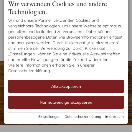
Wir verwenden Cookies und andere
Technologien.
Wir und unsere Partner verwenden Cookies und
Der Warenkorb ist leer
vergleichbare Technologien, um unsere Webseite optimal zu
gestalten und fortlaufend zu verbessern. Dabei können
personenbezogene Daten wie Browserinformationen erfasst
und analysiert werden. Durch Klicken auf „Alle akzeptieren“
stimmen Sie der Verwendung zu. Durch Klicken auf
„Einstellungen“ können Sie eine individuelle Auswahl treffen
und erteilte Einwilligungen für die Zukunft widerrufen.
Weitere Informationen erhalten Sie in unserer
KONTAKT
Datenschutzerklärung.
Haus Brutscher
Jauchen 7
87561 Oberstdorf
Alle akzeptieren
DEUTSCHLAND
Tel.
+49 8322 987 035
Fax +49 8322 987 048
Nur notwendige akzeptieren
h.brutscher@kabelmail.de
Impressum
Datenschutz
Barrierefreiheit
Cookie-Einstellungen
Einstellungen
·
Datenschutzerklärung
·
Impressum
Erstellt mit
Tramino